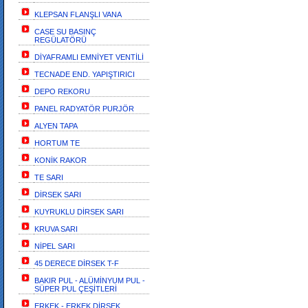
KLEPSAN FLANŞLI VANA
CASE SU BASINÇ
REGÜLATÖRÜ
DİYAFRAMLI EMNİYET VENTİLİ
TECNADE END. YAPIŞTIRICI
DEPO REKORU
PANEL RADYATÖR PURJÖR
ALYEN TAPA
HORTUM TE
KONİK RAKOR
TE SARI
DİRSEK SARI
KUYRUKLU DİRSEK SARI
KRUVA SARI
NİPEL SARI
45 DERECE DİRSEK T-F
BAKIR PUL - ALÜMİNYUM PUL -
SÜPER PUL ÇEŞİTLERİ
ERKEK - ERKEK DİRSEK