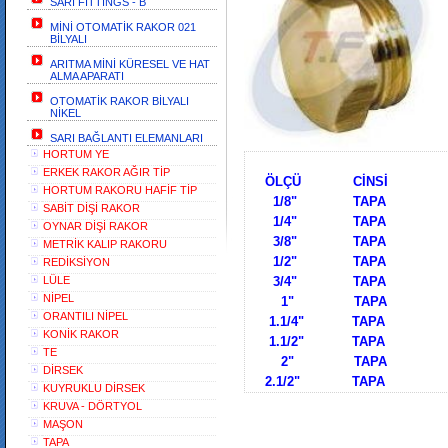
SARI FİTTİNGS - B
MİNİ OTOMATİK RAKOR 021
BİLYALI
ARITMA MİNİ KÜRESEL VE HAT
ALMA APARATI
OTOMATİK RAKOR BİLYALI
NİKEL
SARI BAĞLANTI ELEMANLARI
HORTUM YE
TAPA
ERKEK RAKOR AĞIR TİP
ÖLÇÜ Cİ
HORTUM RAKORU HAFİF TİP
1/8" TAPA
SABİT DİŞİ RAKOR
1/4" TAPA
OYNAR DİŞİ RAKOR
3/8" TAPA
METRİK KALIP RAKORU
1/2" TAPA
REDİKSİYON
LÜLE
3/4" TAPA
NİPEL
1" TAPA
ORANTILI NİPEL
1.1/4" TAPA
KONİK RAKOR
1.1/2" TAPA
TE
2" TAPA
DİRSEK
2.1/2" TAPA
KUYRUKLU DİRSEK
KRUVA - DÖRTYOL
MAŞON
TAPA