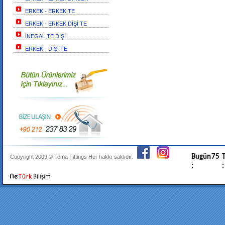
ERKEK - ERKEK TE
ERKEK - ERKEK DİŞİ TE
İNEGAL TE DİŞİ
ERKEK - DİŞİ TE
Bugün
75
T
Copyright 2009 ©
Tema Fittings
Her hakkı saklıdır.
:
: