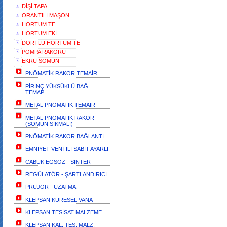
DİŞİ TAPA
ORANTILI MAŞON
HORTUM TE
HORTUM EKİ
DÖRTLÜ HORTUM TE
POMPA RAKORU
EKRU SOMUN
PNÖMATİK RAKOR TEMAİR
PİRİNÇ YÜKSÜKLÜ BAĞ.
TEMAP
METAL PNÖMATİK TEMAİR
METAL PNÖMATİK RAKOR
(SOMUN SIKMALI)
PNÖMATİK RAKOR BAĞLANTI
EMNİYET VENTİLİ SABİT AYARLI
CABUK EGSOZ - SİNTER
REGÜLATÖR - ŞARTLANDIRICI
PRUJÖR - UZATMA
KLEPSAN KÜRESEL VANA
KLEPSAN TESİSAT MALZEME
KLEPSAN KAL. TES. MALZ.