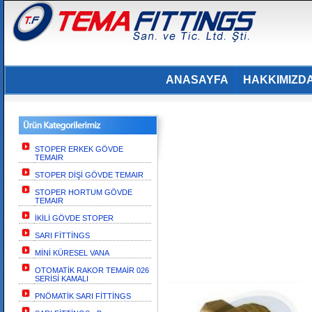
ANASAYFA
HAKKIMIZD
STOPER ERKEK GÖVDE
TEMAIR
STOPER DİŞİ GÖVDE TEMAIR
STOPER HORTUM GÖVDE
TEMAIR
İKİLİ GÖVDE STOPER
SARI FİTTİNGS
MİNİ KÜRESEL VANA
OTOMATİK RAKOR TEMAİR 026
SERİSİ KAMALI
PNÖMATİK SARI FİTTİNGS