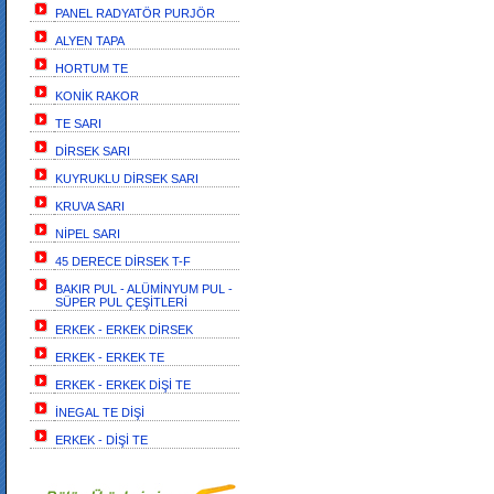
PANEL RADYATÖR PURJÖR
ALYEN TAPA
HORTUM TE
KONİK RAKOR
TE SARI
DİRSEK SARI
KUYRUKLU DİRSEK SARI
KRUVA SARI
NİPEL SARI
45 DERECE DİRSEK T-F
BAKIR PUL - ALÜMİNYUM PUL -
SÜPER PUL ÇEŞİTLERİ
ERKEK - ERKEK DİRSEK
ERKEK - ERKEK TE
ERKEK - ERKEK DİŞİ TE
İNEGAL TE DİŞİ
ERKEK - DİŞİ TE