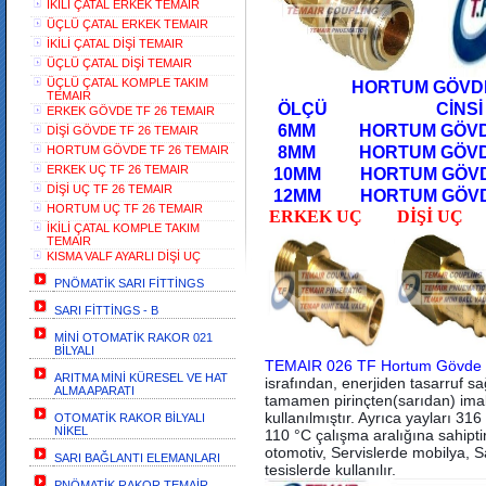
İKİLİ ÇATAL ERKEK TEMAIR
ÜÇLÜ ÇATAL ERKEK TEMAIR
İKİLİ ÇATAL DİŞİ TEMAIR
ÜÇLÜ ÇATAL DİŞİ TEMAIR
ÜÇLÜ ÇATAL KOMPLE TAKIM
HORTUM GÖVDE TF
TEMAIR
ÖLÇÜ CİNSİ
ERKEK GÖVDE TF 26 TEMAIR
6MM HORTUM GÖVDE
DİŞİ GÖVDE TF 26 TEMAIR
HORTUM GÖVDE TF 26 TEMAIR
8MM HORTUM GÖV
ERKEK UÇ TF 26 TEMAIR
10MM HORTUM GÖVD
DİŞİ UÇ TF 26 TEMAIR
12MM HORTUM GÖ
HORTUM UÇ TF 26 TEMAIR
ERKEK UÇ DİŞİ UÇ 
İKİLİ ÇATAL KOMPLE TAKIM
TEMAIR
KISMA VALF AYARLI DİŞİ UÇ
PNÖMATİK SARI FİTTİNGS
SARI FİTTİNGS - B
MİNİ OTOMATİK RAKOR 021
BİLYALI
TEMAIR 026 TF Hortum Gövde 
ARITMA MİNİ KÜRESEL VE HAT
israfından, enerjiden tasarruf 
ALMA APARATI
tamamen pirinçten(sarıdan) imal 
kullanılmıştır. Ayrıca yayları 31
OTOMATİK RAKOR BİLYALI
NİKEL
110 °C çalışma aralığına sahipti
otomotiv, Servislerde mobilya, 
SARI BAĞLANTI ELEMANLARI
tesislerde kullanılır.
PNÖMATİK RAKOR TEMAİR