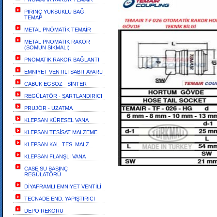
PİRİNÇ YÜKSÜKLÜ BAĞ.
TEMAP
METAL PNÖMATİK TEMAİR
METAL PNÖMATİK RAKOR
(SOMUN SIKMALI)
PNÖMATİK RAKOR BAĞLANTI
EMNİYET VENTİLİ SABİT AYARLI
CABUK EGSOZ - SİNTER
REGÜLATÖR - ŞARTLANDIRICI
PRUJÖR - UZATMA
KLEPSAN KÜRESEL VANA
KLEPSAN TESİSAT MALZEME
KLEPSAN KAL. TES. MALZ.
KLEPSAN FLANŞLI VANA
CASE SU BASINÇ
REGÜLATÖRÜ
DİYAFRAMLI EMNİYET VENTİLİ
TECNADE END. YAPIŞTIRICI
DEPO REKORU