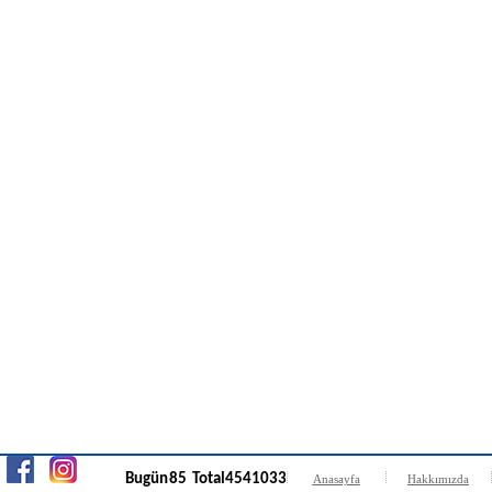
Bugün
85
Total
4541033
Anasayfa
Hakkımızda