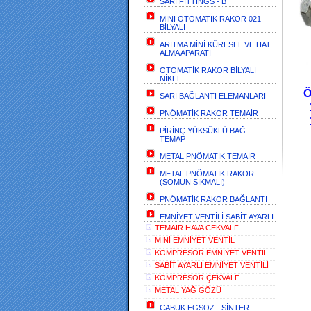
SARI FİTTİNGS - B
MİNİ OTOMATİK RAKOR 021
BİLYALI
ARITMA MİNİ KÜRESEL VE HAT
ALMA APARATI
OTOMATİK RAKOR BİLYALI
H
NİKEL
SARI BAĞLANTI ELEMANLARI
PNÖMATİK RAKOR TEMAİR
PİRİNÇ YÜKSÜKLÜ BAĞ.
TEMAP
METAL PNÖMATİK TEMAİR
METAL PNÖMATİK RAKOR
(SOMUN SIKMALI)
PNÖMATİK RAKOR BAĞLANTI
EMNİYET VENTİLİ SABİT AYARLI
TEMAIR HAVA CEKVALF
MİNİ EMNİYET VENTİL
KOMPRESÖR EMNİYET VENTİL
SABİT AYARLI EMNİYET VENTİLİ
KOMPRESÖR ÇEKVALF
METAL YAĞ GÖZÜ
CABUK EGSOZ - SİNTER