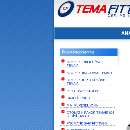
AN
STOPER ERKEK GÖVDE
TEMAIR
STOPER DİŞİ GÖVDE TEMAIR
STOPER HORTUM GÖVDE
TEMAIR
İKİLİ GÖVDE STOPER
SARI FİTTİNGS
MİNİ KÜRESEL VANA
OTOMATİK RAKOR TEMAİR 026
SERİSİ KAMALI
PNÖMATİK SARI FİTTİNGS