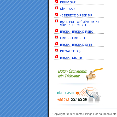
KRUVA SARI
NİPEL SARI
45 DERECE DİRSEK T-F
BAKIR PUL - ALÜMİNYUM PUL -
SÜPER PUL ÇEŞİTLERİ
ERKEK - ERKEK DİRSEK
ERKEK - ERKEK TE
ERKEK - ERKEK DİŞİ TE
İNEGAL TE DİŞİ
ERKEK - DİŞİ TE
Copyright 2009 ©
Tema Fittings
Her hakkı saklıdır.