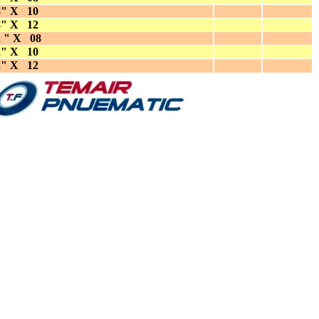
8" X 10
8" X 12
2 " X 08
2" X 10
2" X 12