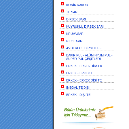
KONİK RAKOR
TE SARI
DİRSEK SARI
KUYRUKLU DİRSEK SARI
KRUVA SARI
NİPEL SARI
45 DERECE DİRSEK T-F
BAKIR PUL - ALÜMİNYUM PUL -
SÜPER PUL ÇEŞİTLERİ
ERKEK - ERKEK DİRSEK
ERKEK - ERKEK TE
ERKEK - ERKEK DİŞİ TE
İNEGAL TE DİŞİ
ERKEK - DİŞİ TE