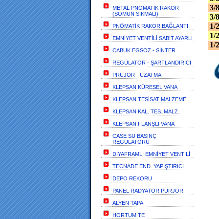
3/
METAL PNÖMATİK RAKOR
(SOMUN SIKMALI)
3/
1/
PNÖMATİK RAKOR BAĞLANTI
1/
EMNİYET VENTİLİ SABİT AYARLI
1/
CABUK EGSOZ - SİNTER
REGÜLATÖR - ŞARTLANDIRICI
PRUJÖR - UZATMA
KLEPSAN KÜRESEL VANA
KLEPSAN TESİSAT MALZEME
KLEPSAN KAL. TES. MALZ.
KLEPSAN FLANŞLI VANA
CASE SU BASINÇ
REGÜLATÖRÜ
DİYAFRAMLI EMNİYET VENTİLİ
TECNADE END. YAPIŞTIRICI
DEPO REKORU
PANEL RADYATÖR PURJÖR
ALYEN TAPA
HORTUM TE