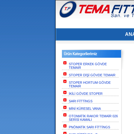
AN
STOPER ERKEK GÖVDE
TEMAIR
STOPER DİŞİ GÖVDE TEMAIR
STOPER HORTUM GÖVDE
TEMAIR
İKİLİ GÖVDE STOPER
SARI FİTTİNGS
MİNİ KÜRESEL VANA
OTOMATİK RAKOR TEMAİR 026
SERİSİ KAMALI
PNÖMATİK SARI FİTTİNGS