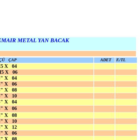
EMAIR METAL YAN BACAK
ÇÜ ÇAP
ADET
F./TL
5 X 04
 X 06
8" X 04
8" X 06
8" X 08
8" X 10
4" X 04
4" X 06
4" X 08
4" X 10
4" X 12
8" X 06
8" X 08