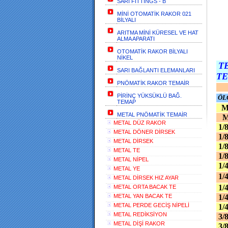
SARI FİTTİNGS - B
MİNİ OTOMATİK RAKOR 021
BİLYALI
ARITMA MİNİ KÜRESEL VE HAT
ALMA APARATI
OTOMATİK RAKOR BİLYALI
NİKEL
T
SARI BAĞLANTI ELEMANLARI
TE
PNÖMATİK RAKOR TEMAİR
PİRİNÇ YÜKSÜKLÜ BAĞ.
ÖL
TEMAP
M
METAL PNÖMATİK TEMAİR
M5
METAL DÜZ RAKOR
1/
METAL DÖNER DİRSEK
1/
METAL DİRSEK
1/
METAL TE
1/
METAL NİPEL
1/
METAL YE
1/
METAL DİRSEK HIZ AYAR
1/
METAL ORTA BACAK TE
METAL YAN BACAK TE
1/
METAL PERDE GECİŞ NİPELİ
1/
METAL REDİKSİYON
3/
METAL DİŞİ RAKOR
3/