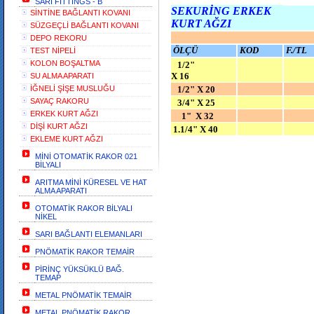
SARI FİTTİNGS - B
SEKURİNG ERKEK
SİNTİNE BAĞLANTI KOVANI
KURT AĞZI
SÜZGEÇLİ BAĞLANTI KOVANI
DEPO REKORU
ÖLÇÜ
KOD
F./TL
TEST NİPELİ
KOLON BOŞALTMA
1/2"
X 16
SU ALMA APARATI
İĞNELİ ŞİŞE MUSLUĞU
1/2" X 20
SAYAÇ RAKORU
3/4" X 25
ERKEK KURT AĞZI
1" X 32
DİŞİ KURT AĞZI
1.1/4" X 40
EKLEME KURT AĞZI
MİNİ OTOMATİK RAKOR 021
BİLYALI
ARITMA MİNİ KÜRESEL VE HAT
ALMA APARATI
OTOMATİK RAKOR BİLYALI
NİKEL
SARI BAĞLANTI ELEMANLARI
PNÖMATİK RAKOR TEMAİR
PİRİNÇ YÜKSÜKLÜ BAĞ.
TEMAP
METAL PNÖMATİK TEMAİR
METAL PNÖMATİK RAKOR