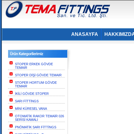
ANASAYFA
HAKKIMIZD
STOPER ERKEK GÖVDE
TEMAIR
STOPER DİŞİ GÖVDE TEMAIR
STOPER HORTUM GÖVDE
TEMAIR
İKİLİ GÖVDE STOPER
SARI FİTTİNGS
MİNİ KÜRESEL VANA
OTOMATİK RAKOR TEMAİR 026
SERİSİ KAMALI
PNÖMATİK SARI FİTTİNGS