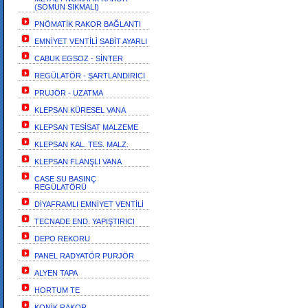
(SOMUN SIKMALI)
PNÖMATİK RAKOR BAĞLANTI
EMNİYET VENTİLİ SABİT AYARLI
CABUK EGSOZ - SİNTER
REGÜLATÖR - ŞARTLANDIRICI
PRUJÖR - UZATMA
KLEPSAN KÜRESEL VANA
KLEPSAN TESİSAT MALZEME
KLEPSAN KAL. TES. MALZ.
KLEPSAN FLANŞLI VANA
CASE SU BASINÇ
REGÜLATÖRÜ
DİYAFRAMLI EMNİYET VENTİLİ
TECNADE END. YAPIŞTIRICI
DEPO REKORU
PANEL RADYATÖR PURJÖR
ALYEN TAPA
HORTUM TE
KONİK RAKOR