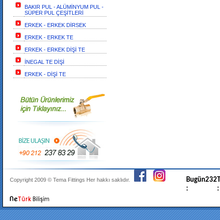
BAKIR PUL - ALÜMİNYUM PUL -
SÜPER PUL ÇEŞİTLERİ
ERKEK - ERKEK DİRSEK
ERKEK - ERKEK TE
ERKEK - ERKEK DİŞİ TE
İNEGAL TE DİŞİ
ERKEK - DİŞİ TE
Bugün
232
T
Copyright 2009 ©
Tema Fittings
Her hakkı saklıdır.
:
: