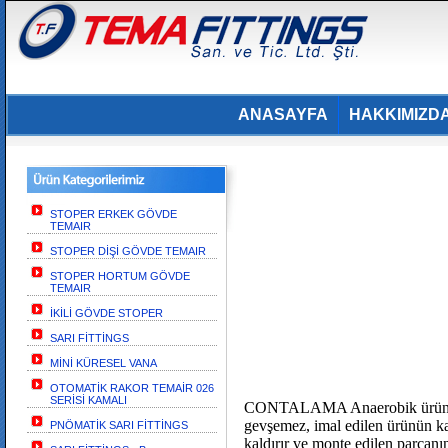
ANASAYFA
HAKKIMIZD
STOPER ERKEK GÖVDE
TEMAIR
STOPER DİŞİ GÖVDE TEMAIR
STOPER HORTUM GÖVDE
TEMAIR
İKİLİ GÖVDE STOPER
SARI FİTTİNGS
MİNİ KÜRESEL VANA
OTOMATİK RAKOR TEMAİR 026
SERİSİ KAMALI
CONTALAMA Anaerobik ürünler o-r
gevşemez, imal edilen ürünün kal
PNÖMATİK SARI FİTTİNGS
kaldırır ve monte edilen parçanın 