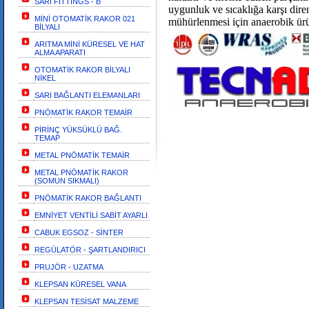
SARI FİTTİNGS - B
uygunluk ve sıcaklığa karşı dire
MİNİ OTOMATİK RAKOR 021
mühürlenmesi için anaerobik ürü
BİLYALI
ARITMA MİNİ KÜRESEL VE HAT
ALMA APARATI
OTOMATİK RAKOR BİLYALI
NİKEL
SARI BAĞLANTI ELEMANLARI
PNÖMATİK RAKOR TEMAİR
PİRİNÇ YÜKSÜKLÜ BAĞ.
TEMAP
METAL PNÖMATİK TEMAİR
METAL PNÖMATİK RAKOR
(SOMUN SIKMALI)
PNÖMATİK RAKOR BAĞLANTI
EMNİYET VENTİLİ SABİT AYARLI
CABUK EGSOZ - SİNTER
REGÜLATÖR - ŞARTLANDIRICI
PRUJÖR - UZATMA
KLEPSAN KÜRESEL VANA
KLEPSAN TESİSAT MALZEME