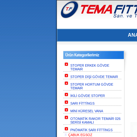
AN
STOPER ERKEK GÖVDE
TEMAIR
STOPER DİŞİ GÖVDE TEMAIR
STOPER HORTUM GÖVDE
TEMAIR
İKİLİ GÖVDE STOPER
SARI FİTTİNGS
MİNİ KÜRESEL VANA
OTOMATİK RAKOR TEMAİR 026
SERİSİ KAMALI
PNÖMATİK SARI FİTTİNGS
ÇABUK EGSOZ