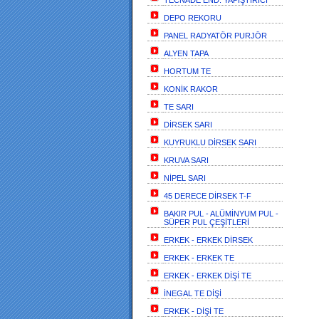
TECNADE END. YAPIŞTIRICI
DEPO REKORU
PANEL RADYATÖR PURJÖR
ALYEN TAPA
HORTUM TE
KONİK RAKOR
TE SARI
DİRSEK SARI
KUYRUKLU DİRSEK SARI
KRUVA SARI
NİPEL SARI
45 DERECE DİRSEK T-F
BAKIR PUL - ALÜMİNYUM PUL -
SÜPER PUL ÇEŞİTLERİ
ERKEK - ERKEK DİRSEK
ERKEK - ERKEK TE
ERKEK - ERKEK DİŞİ TE
İNEGAL TE DİŞİ
ERKEK - DİŞİ TE