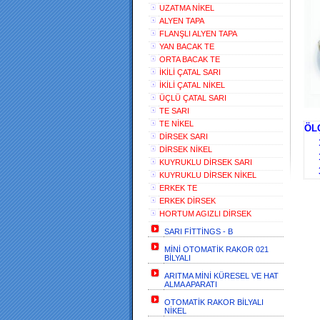
UZATMA NİKEL
ALYEN TAPA
FLANŞLI ALYEN TAPA
YAN BACAK TE
ORTA BACAK TE
İKİLİ ÇATAL SARI
İKİLİ ÇATAL NİKEL
ÜÇLÜ ÇATAL SARI
TE SARI
E
TE NİKEL
Ö
DİRSEK SARI
1
DİRSEK NİKEL
1/
KUYRUKLU DİRSEK SARI
3
KUYRUKLU DİRSEK NİKEL
ERKEK TE
ERKEK DİRSEK
HORTUM AGIZLI DİRSEK
SARI FİTTİNGS - B
MİNİ OTOMATİK RAKOR 021
BİLYALI
ARITMA MİNİ KÜRESEL VE HAT
ALMA APARATI
OTOMATİK RAKOR BİLYALI
NİKEL