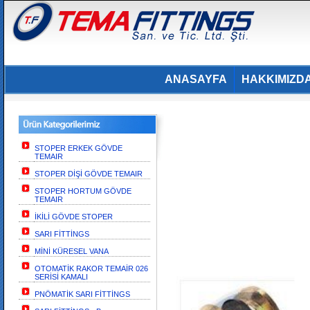
ANASAYFA
HAKKIMIZD
STOPER ERKEK GÖVDE
TEMAIR
STOPER DİŞİ GÖVDE TEMAIR
STOPER HORTUM GÖVDE
TEMAIR
İKİLİ GÖVDE STOPER
SARI FİTTİNGS
MİNİ KÜRESEL VANA
OTOMATİK RAKOR TEMAİR 026
SERİSİ KAMALI
PNÖMATİK SARI FİTTİNGS