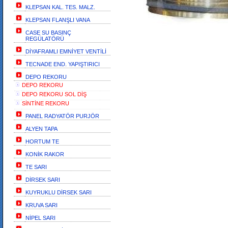
KLEPSAN KAL. TES. MALZ.
KLEPSAN FLANŞLI VANA
CASE SU BASINÇ
REGÜLATÖRÜ
DİYAFRAMLI EMNİYET VENTİLİ
TECNADE END. YAPIŞTIRICI
DEPO REKORU
DEPO REKORU
DEPO REKORU SOL DİŞ
SİNTİNE REKORU
PANEL RADYATÖR PURJÖR
ALYEN TAPA
HORTUM TE
KONİK RAKOR
TE SARI
DİRSEK SARI
KUYRUKLU DİRSEK SARI
KRUVA SARI
NİPEL SARI