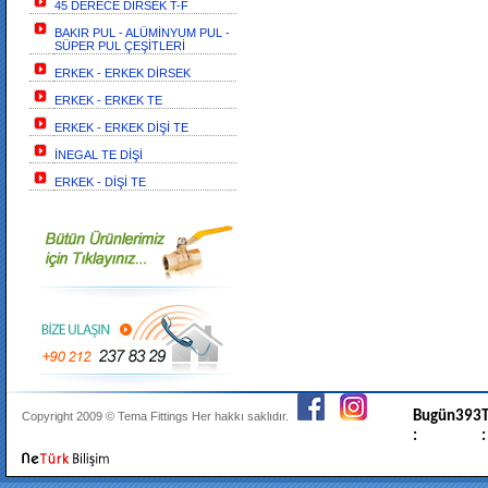
45 DERECE DİRSEK T-F
BAKIR PUL - ALÜMİNYUM PUL -
SÜPER PUL ÇEŞİTLERİ
ERKEK - ERKEK DİRSEK
ERKEK - ERKEK TE
ERKEK - ERKEK DİŞİ TE
İNEGAL TE DİŞİ
ERKEK - DİŞİ TE
Bugün
393
T
Copyright 2009 ©
Tema Fittings
Her hakkı saklıdır.
:
: