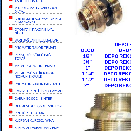
SARI FİTTİNGS - B
MİNİ OTOMATİK RAKOR 021
BİLYALI
ARITMA MİNİ KÜRESEL VE HAT
ALMA APARATI
OTOMATİK RAKOR BİLYALI
NİKEL
SARI BAĞLANTI ELEMANLARI
DEPO REKORU
PNÖMATİK RAKOR TEMAİR
ÖLÇÜ
PİRİNÇ YÜKSÜKLÜ BAĞ.
1/2"
DEPO REK
TEMAP
3/4" DEPO REKORU
METAL PNÖMATİK TEMAİR
1" DEPO REKORU 
METAL PNÖMATİK RAKOR
1.1/4" DEPO REKOR
(SOMUN SIKMALI)
1.1/2" DEPO REKOR
PNÖMATİK RAKOR BAĞLANTI
2" DEPO REKORU
EMNİYET VENTİLİ SABİT AYARLI
CABUK EGSOZ - SİNTER
REGÜLATÖR - ŞARTLANDIRICI
PRUJÖR - UZATMA
KLEPSAN KÜRESEL VANA
KLEPSAN TESİSAT MALZEME