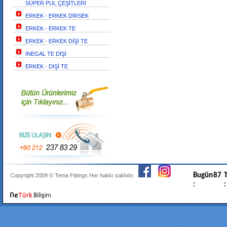
SÜPER PUL ÇEŞİTLERİ
ERKEK - ERKEK DİRSEK
ERKEK - ERKEK TE
ERKEK - ERKEK DİŞİ TE
İNEGAL TE DİŞİ
ERKEK - DİŞİ TE
Bugün
87
T
Copyright 2009 ©
Tema Fittings
Her hakkı saklıdır.
:
: