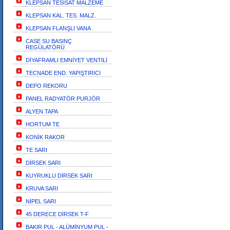
KLEPSAN TESİSAT MALZEME
KLEPSAN KAL. TES. MALZ.
KLEPSAN FLANŞLI VANA
CASE SU BASINÇ
REGÜLATÖRÜ
DİYAFRAMLI EMNİYET VENTİLİ
TECNADE END. YAPIŞTIRICI
DEPO REKORU
PANEL RADYATÖR PURJÖR
ALYEN TAPA
HORTUM TE
KONİK RAKOR
TE SARI
DİRSEK SARI
KUYRUKLU DİRSEK SARI
KRUVA SARI
NİPEL SARI
45 DERECE DİRSEK T-F
BAKIR PUL - ALÜMİNYUM PUL -