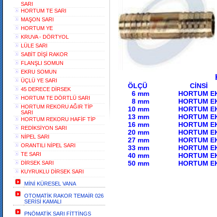
SARI
HORTUM TE SARI
MAŞON SARI
HORTUM YE
KRUVA - DÖRTYOL
LÜLE SARI
SABİT DİŞİ RAKOR
FLANŞLI SOMUN
EKRU SOMUN
HORTUM 
ÜÇLÜ YE SARI
ÖLÇÜ 
45 DERECE DİRSEK
6 mm HORTUM E
HORTUM TE DÖRTLÜ SARI
8 mm HORTUM
HORTUM REKORU AĞIR TİP
10 mm HORTUM E
SARI
13 mm HORT
HORTUM REKORU HAFİF TİP
16 mm HORTUM E
REDİKSİYON SARI
20 mm HORT
NİPEL SARI
27 mm HORTUM 
ORANTILI NİPEL SARI
33 mm HOR
TE SARI
40 mm HORTUM EK
50 mm HORTUM EK
DİRSEK SARI
KUYRUKLU DİRSEK SARI
MİNİ KÜRESEL VANA
OTOMATİK RAKOR TEMAİR 026
SERİSİ KAMALI
PNÖMATİK SARI FİTTİNGS