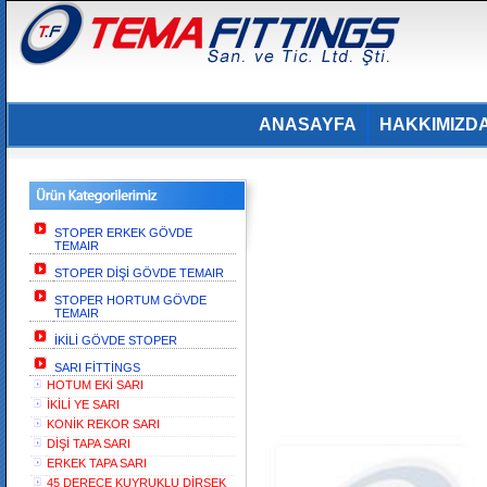
ANASAYFA
HAKKIMIZD
STOPER ERKEK GÖVDE
TEMAIR
STOPER DİŞİ GÖVDE TEMAIR
STOPER HORTUM GÖVDE
TEMAIR
İKİLİ GÖVDE STOPER
SARI FİTTİNGS
HOTUM EKİ SARI
İKİLİ YE SARI
KONİK REKOR SARI
DİŞİ TAPA SARI
ERKEK TAPA SARI
45 DERECE KUYRUKLU DİRSEK