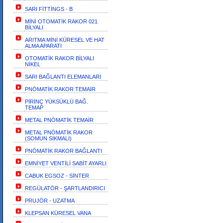
SARI FİTTİNGS - B
MİNİ OTOMATİK RAKOR 021
BİLYALI
ARITMA MİNİ KÜRESEL VE HAT
ALMA APARATI
OTOMATİK RAKOR BİLYALI
NİKEL
SARI BAĞLANTI ELEMANLARI
PNÖMATİK RAKOR TEMAİR
PİRİNÇ YÜKSÜKLÜ BAĞ.
TEMAP
METAL PNÖMATİK TEMAİR
METAL PNÖMATİK RAKOR
(SOMUN SIKMALI)
PNÖMATİK RAKOR BAĞLANTI
EMNİYET VENTİLİ SABİT AYARLI
CABUK EGSOZ - SİNTER
REGÜLATÖR - ŞARTLANDIRICI
PRUJÖR - UZATMA
KLEPSAN KÜRESEL VANA