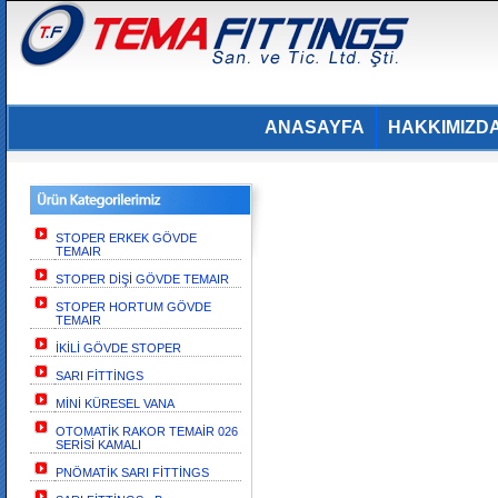
ANASAYFA
HAKKIMIZD
STOPER ERKEK GÖVDE
TEMAIR
STOPER DİŞİ GÖVDE TEMAIR
STOPER HORTUM GÖVDE
TEMAIR
İKİLİ GÖVDE STOPER
SARI FİTTİNGS
MİNİ KÜRESEL VANA
OTOMATİK RAKOR TEMAİR 026
SERİSİ KAMALI
PNÖMATİK SARI FİTTİNGS