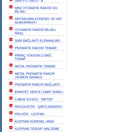
SARI FİTTİNGS - B
MİNİ OTOMATİK RAKOR 021
BİLYALI
ARITMA MİNİ KÜRESEL VE HAT
ALMA APARATI
OTOMATİK RAKOR BİLYALI
NİKEL
SARI BAĞLANTI ELEMANLARI
PNÖMATİK RAKOR TEMAİR
PİRİNÇ YÜKSÜKLÜ BAĞ.
TEMAP
METAL PNÖMATİK TEMAİR
METAL PNÖMATİK RAKOR
(SOMUN SIKMALI)
PNÖMATİK RAKOR BAĞLANTI
EMNİYET VENTİLİ SABİT AYARLI
CABUK EGSOZ - SİNTER
REGÜLATÖR - ŞARTLANDIRICI
PRUJÖR - UZATMA
KLEPSAN KÜRESEL VANA
KLEPSAN TESİSAT MALZEME