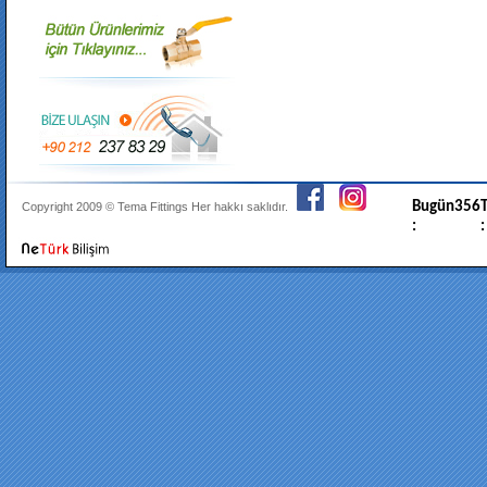
Bugün
356
T
Copyright 2009 ©
Tema Fittings
Her hakkı saklıdır.
:
: