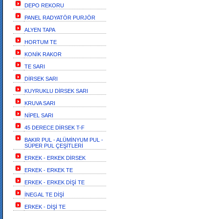
DEPO REKORU
PANEL RADYATÖR PURJÖR
ALYEN TAPA
HORTUM TE
KONİK RAKOR
TE SARI
DİRSEK SARI
KUYRUKLU DİRSEK SARI
KRUVA SARI
NİPEL SARI
45 DERECE DİRSEK T-F
BAKIR PUL - ALÜMİNYUM PUL -
SÜPER PUL ÇEŞİTLERİ
ERKEK - ERKEK DİRSEK
ERKEK - ERKEK TE
ERKEK - ERKEK DİŞİ TE
İNEGAL TE DİŞİ
ERKEK - DİŞİ TE