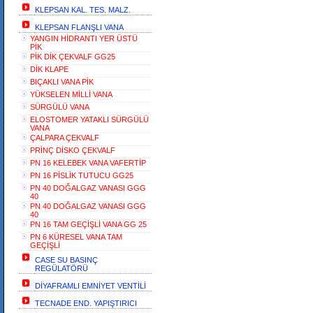
KLEPSAN KAL. TES. MALZ.
KLEPSAN FLANŞLI VANA
YANGIN HİDRANTI YER ÜSTÜ
PİK
PİK DİK ÇEKVALF GG25
DİK KLAPE
BIÇAKLI VANA PİK
YÜKSELEN MİLLİ VANA
SÜRGÜLÜ VANA
ELOSTOMER YATAKLI SÜRGÜLÜ
VANA
ÇALPARA ÇEKVALF
PRİNÇ DİSKO ÇEKVALF
PN 16 KELEBEK VANA VAFERTİP
PN 16 PİSLİK TUTUCU GG25
PN 40 DOĞALGAZ VANASI GGG
40
PN 40 DOĞALGAZ VANASI GGG
40
PN 16 TAM GEÇİŞLİ VANA GG 25
PN 6 KÜRESEL VANA TAM
GEÇİŞLİ
CASE SU BASINÇ
REGÜLATÖRÜ
DİYAFRAMLI EMNİYET VENTİLİ
TECNADE END. YAPIŞTIRICI