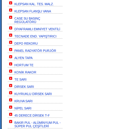
KLEPSAN KAL. TES. MALZ.
KLEPSAN FLANŞLI VANA
CASE SU BASINÇ
REGÜLATÖRÜ
DİYAFRAMLI EMNİYET VENTİLİ
TECNADE END. YAPIŞTIRICI
DEPO REKORU
PANEL RADYATÖR PURJÖR
ALYEN TAPA
HORTUM TE
KONİK RAKOR
TE SARI
DİRSEK SARI
KUYRUKLU DİRSEK SARI
KRUVA SARI
NİPEL SARI
45 DERECE DİRSEK T-F
BAKIR PUL - ALÜMİNYUM PUL -
SÜPER PUL ÇEŞİTLERİ