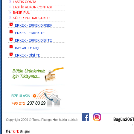
LASTİK CONTA
LASTİK REKOR CONTASI
BAKIR PUL
SÜPER PUL KAUÇUKLU
ERKEK - ERKEK DİRSEK
ERKEK - ERKEK TE
ERKEK - ERKEK DİŞİ TE
İNEGAL TE DİŞİ
ERKEK - DİŞİ TE
Bugün
206
T
Copyright 2009 ©
Tema Fittings
Her hakkı saklıdır.
:
: