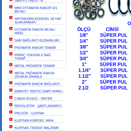
SARI FİTTİNGS - B
MİNİ OTOMATİK RAKOR 021
BİLYALI
ARITMA MİNİ KÜRESEL VE HAT
ALMA APARATI
O-RİNGLİ 
ÖLÇÜ C
OTOMATİK RAKOR BİLYALI
NİKEL
1/8" SÜPER PUL
SARI BAĞLANTI ELEMANLARI
1/4" SÜPER PUL
3/8" SÜPER PUL
PNÖMATİK RAKOR TEMAİR
1/2" SÜPER PUL
PİRİNÇ YÜKSÜKLÜ BAĞ.
3/4" SÜPER PUL
TEMAP
1" SÜPER PUL
METAL PNÖMATİK TEMAİR
1.1/4" SÜPER PUL
METAL PNÖMATİK RAKOR
1.1/2" SÜPER PUL
(SOMUN SIKMALI)
2" SÜPER PUL
PNÖMATİK RAKOR BAĞLANTI
2.1/2 SÜPER PUL
EMNİYET VENTİLİ SABİT AYARLI
CABUK EGSOZ - SİNTER
REGÜLATÖR - ŞARTLANDIRICI
PRUJÖR - UZATMA
KLEPSAN KÜRESEL VANA
KLEPSAN TESİSAT MALZEME