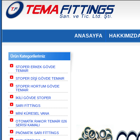
ANASAYFA
HAKKIMIZD
STOPER ERKEK GÖVDE
TEMAIR
STOPER DİŞİ GÖVDE TEMAIR
STOPER HORTUM GÖVDE
TEMAIR
İKİLİ GÖVDE STOPER
SARI FİTTİNGS
MİNİ KÜRESEL VANA
OTOMATİK RAKOR TEMAİR 026
SERİSİ KAMALI
PNÖMATİK SARI FİTTİNGS